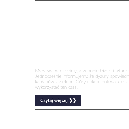
Mszy św. w niedzielę, a w poniedziałek i wtorek
Jednocześnie informujemy, że dyżury spowiedn
kapłanów z Zielonej Góry i okolic potrwają jes
wykorzystać ten czas.
Czytaj więcej ❯❯