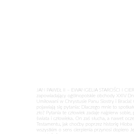
JAN PAWEŁ II – EWANGELIA STAROŚCI I CIERPIEN
zapowiadający ogólnopolskie obchody XXIV Dnia
Umiłowani w Chrystusie Panu Siostry i Bracia! 
pojawiają się pytania: Dlaczego mnie to spotka
zło? Pytania te człowiek zadaje najpierw sobie,
świata i człowieka. On zaś słucha, a nawet ocz
Testamentu, jak choćby poprzez historię Hioba 
wszystkim o sens cierpienia przynosi dopiero Je