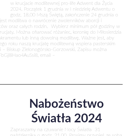
w krucjacie modlitewnej pro-life Adwent dla Życia
2024. Początek 1 grudnia w I niedzielę Adwentu o
godz. 18.00 Mszą Świętą, zakończenie 24 grudnia o
 jest modlitwa o nawrócenie zwolenników aborcji i
ojców oraz całych rodzin. Wybierz minimum pół godziny w
ucjaty. Można ofiarować różaniec, koronkę do Miłosierdzia
 Sakramentu lub inną dowolną modlitwę. Ważne jest, aby
dego roku naszą krucjatę modlitewną wspiera pasterskim
ki – Biskup Zielonogórsko-Gorzowski. Zapisu można
dFbGj8iHao4AuSsi8, email –
Nabożeństwo
Światła 2024
Zapraszamy na czuwanie Nocy Światła 31
października o godz. 21.00. Prosimy przynieś ze sobą