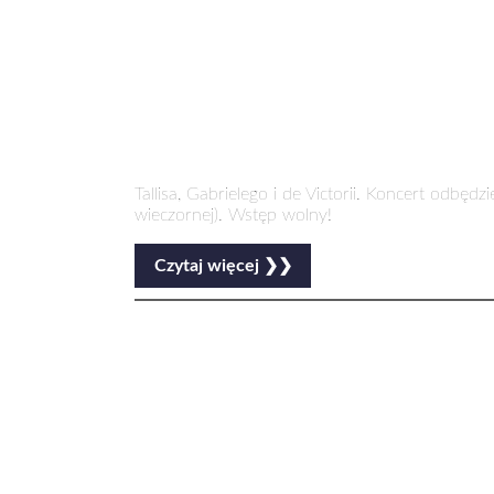
Tallisa, Gabrielego i de Victorii. Koncert odbę
wieczornej). Wstęp wolny!
Czytaj więcej ❯❯