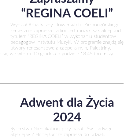
“REGINA COELI”
Wydział Artystyczny Uniwersytetu Zielonogórskiego
serdecznie zaprasza na koncert muzyki sakralnej pod
tytułem “REGINA COELI” w wykonaniu studentów i
pedagogów Instytutu Muzyki. W programie znajdą się
utwory renesansowe a cappella m.in. Palestriny,
dzie się we wtorek 10 grudnia o godzinie 18:45 (po mszy
Adwent dla Życia
2024
Rycerstwo Niepokalanej przy parafii Św. Jadwigi
Śląskiej w Zielonej Górze zaprasza do udziału