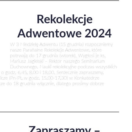
Rekolekcje
Adwentowe 2024
W 3 Niedzielę Adwentu (15 grudnia) rozpoczniemy
nasze Parafialne Rekolekcje Adwentowe, które
potrwają do 17 grudnia (wtorek). Wygłosi je ks.
Mariusz Jagielski – Rektor naszego Seminarium
Duchownego. Nauki rekolekcyjne podczas wszystkich
 o godz. 6.45, 8.00 i 18.00. Serdecznie zapraszamy.
icze (Pn-Pt, w godz. 15.00-17.30) w Konkatedrze
zcze do 18 grudnia włącznie, dlatego prosimy dobrze
Zapraszamy –