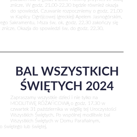
znicze. W godz. 21.00-22.30 będzie również okazja
do spowiedzi. Czuwanie rozpoczniemy o godz. 21.00
w Kaplicy Ogrójcowej (greckiej) Apelem Jasnogórskim,
szego Sakramentu. Msza św. ok. godz. 22.30 zakończy się
 znicze. Okazja do spowiedzi św. do godz. 22.30.
BAL WSZYSTKICH
ŚWIĘTYCH 2024
Zapraszamy wszystkie dzieci i nie tylko na
MODLITWĘ RÓŻAŃCOWĄ o godz. 17.30 w
czwartek 31 października w wigilię tej Uroczystości
Wszystkich Świętych. Po wspólnej modlitwie bal
Wszystkich Świętych w Domu Parafialnym.
 świętego lub świętej.