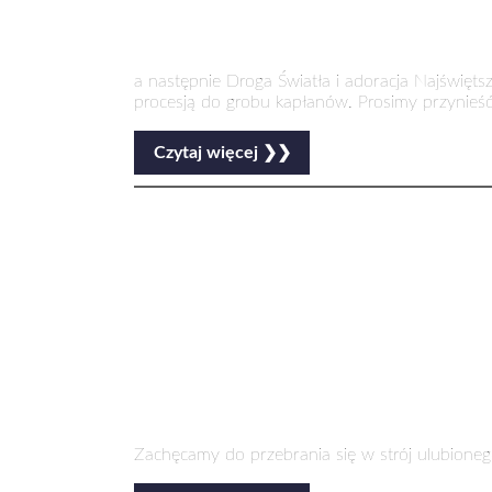
a następnie Droga Światła i adoracja Najświęt
procesją do grobu kapłanów. Prosimy przynieść
Czytaj więcej ❯❯
Zachęcamy do przebrania się w strój ulubionego