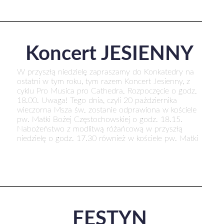
Koncert JESIENNY
W przyszłą niedzielę zapraszamy do Konkatedry na
ostatni w tym roku, tym razem Koncert Jesienny, z
cyklu Pro Musica pro Cathedra. Rozpoczęcie o godz.
18.00. Uwaga! Tego dnia, czyli 20 października
wieczorna Msza św. zostanie odprawiona w kościele
pw. Matki Bożej Częstochowskiej o godz. 18.15.
Nabożeństwo z modlitwą różańcową w przyszłą
niedzielę o godz. 17.30 również w kościele pw. Matki
FESTYN