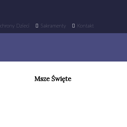
chrony Dzieci
Sakramenty
Kontakt
Msze Święte