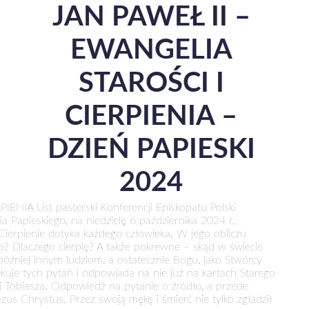
JAN PAWEŁ II –
EWANGELIA
STAROŚCI I
CIERPIENIA –
DZIEŃ PAPIESKI
2024
IA List pasterski Konferencji Episkopatu Polski
 Papieskiego, na niedzielę 6 października 2024 r.
Cierpienie dotyka każdego człowieka. W jego obliczu
ło? Dlaczego cierpię? A także pokrewne – skąd w świecie
 później innym ludziom, a ostatecznie Bogu, jako Stwórcy
ekuje tych pytań i odpowiada na nie już na kartach Starego
i Tobiasza. Odpowiedź na pytanie o źródło, a przede
zus Chrystus. Przez swoją mękę i śmierć nie tylko zgładził