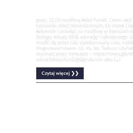
godz. 12.00 modlitwą Anioł Pański. Celem akcji
ratowanie dzieci nienarodzonych, ich matek i 
Adwencie i poświęć na modlitwę w intencjach kr
Bożego, lekturę Biblii, adorację Najświętszego
modlić się przez cały zadeklarowany czas. Każ
błogosławieństwem J.E. Ks. Bp Tadeusz Lityńs
dokonać: przez formularz – https://forms.gle/
adwentdlazycia.mi.zg@gmail.com albo […]
Czytaj więcej ❯❯