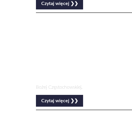
Czytaj więcej ❯❯
Bożej Częstochowskiej.
Czytaj więcej ❯❯