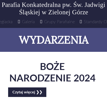
Parafia Konkatedralna pw. Św. Jadwigi
Śląskiej
w Zielonej Górze
egiacka
Galeria
Grupy Parafialne
Standardy O
WYDARZENIA
BOŻE
NARODZENIE 2024
Czytaj więcej ❯❯