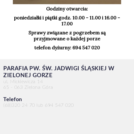
Godziny otwarcia:
poniedziałki i piątki godz. 10.00 - 11.00 i 16.00 -
17.00
Sprawy związane z pogrzebem są
przyjmowane o każdej porze
telefon dyżurny: 694 547 020
PARAFIA PW. ŚW. JADWIGI ŚLĄSKIEJ W
ZIELONEJ GORZE
ul. Mickiewicza 14
65 - 063 Zielona Góra
Telefon
(68)320 24 70 lub 694 547 020