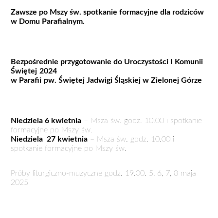
Zawsze po Mszy św. spotkanie formacyjne dla rodziców
w Domu Parafialnym.
Bezpośrednie przygotowanie do Uroczystości I Komunii
Świętej
2024
w Parafii
pw. Świętej Jadwigi Śląskiej w Zielonej Górze
Niedziela 6 kwietnia
– Msza św. godz. 10.00 i spotkanie
formacyjne po Mszy św.
Niedziela 27 kwietnia
– Msza św. godz. 10.00 i
spotkanie formacyjne po Mszy św.
Próby liturgiczno-muzyczne godz. 19.00: 5, 6, 7, 8 maja
2025