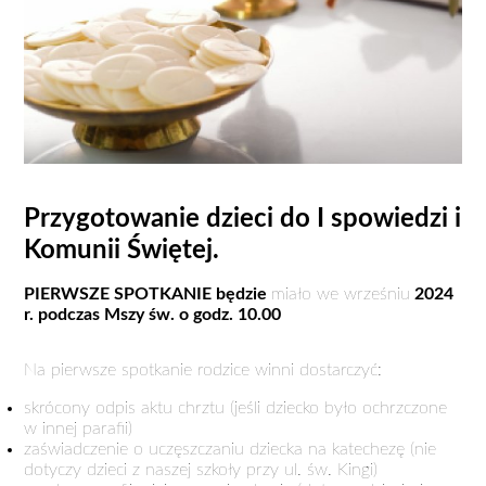
Przygotowanie dzieci do I spowiedzi i
Komunii Świętej.
PIERWSZE SPOTKANIE będzie
miało we wrześniu
2024
r. podczas Mszy św. o godz. 10.00
Na pierwsze spotkanie rodzice winni dostarczyć:
skrócony odpis aktu chrztu (jeśli dziecko było ochrzczone
w innej parafii)
zaświadczenie o uczęszczaniu dziecka na katechezę (nie
dotyczy dzieci z naszej szkoły przy ul. św. Kingi)