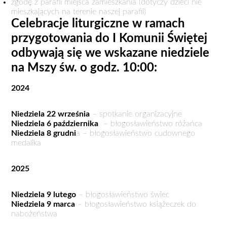
zgodę z parafii miejsca zamieszkania (dotyczy dzieci nie
mieszkających na terenie naszej parafii)
Celebracje liturgiczne w ramach
przygotowania do I Komunii Świętej
odbywają się we wskazane niedziele
na Mszy św. o godz. 10:00:
2024
Niedziela 22 września
– spotkanie organizacyjne
Niedziela 6 października
– błogosławieństwo różańca
Niedziela 8 grudni
a – błogosławieństwo cudownego
medalika
2025
Niedziela 9 lutego
– błogosławieństwo świec
Niedziela 9 marca
– błogosławieństwo książeczek do
nabożeństwa