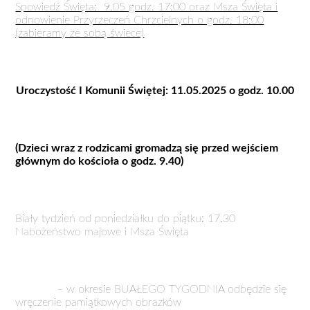
Spowiedź Święta: 9.05 godz. 17:00 oraz Msza Święta i
odnowienie Przyrzeczeń Chrzcielnych o godz. 18:00
(zabieramy ze sobą świece)
Uroczystość I Komunii Świętej: 11.05.2025 o godz. 10.00
(Dzieci wraz z rodzicami gromadzą się przed wejściem
głównym do kościoła o godz. 9.40)
Biały tydzień od poniedziałku do piątku: 17.30
Nabożeństwo majowe i Msza Święta
– w okresie BUAŁEGO TYGODNIA odbędzie się
wręczenie pamiątkowych obrazków