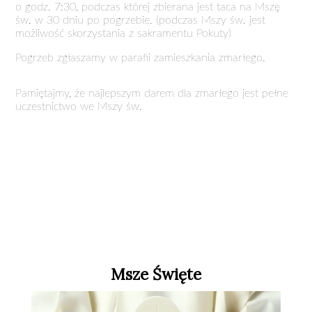
o godz. 7:30, podczas której zbierana jest taca na Mszę
św. w 30 dniu po pogrzebie. (podczas Mszy św. jest
możliwość skorzystania z sakramentu Pokuty)
Pogrzeb zgłaszamy w parafii zamieszkania zmarłego.
Pamiętajmy, że najlepszym darem dla zmarłego jest pełne
uczestnictwo we Mszy św.
Msze Święte