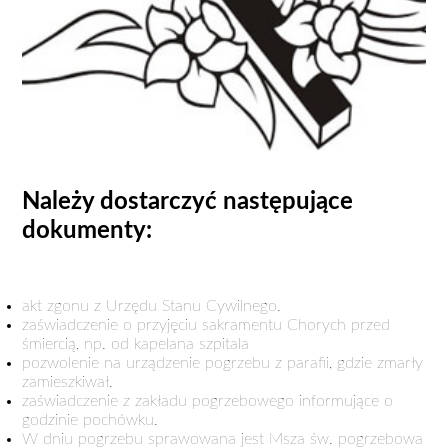
Należy dostarczyć następujące
dokumenty:
akt zgonu z Urzędu Stanu Cywilnego.
zaświadczenie o przyjęciu sakramentu Chorych przed
śmiercią, np. od kapelana szpitala
pozwolenie na urządzenie pogrzebu z parafii, gdzie zmarły
zamieszkiwał.
zaświadczenie z zakładu pogrzebowego informujące o
godzinie pochówku.
W dniu pogrzebu sprawowana jest Msza św. pogrzebowa