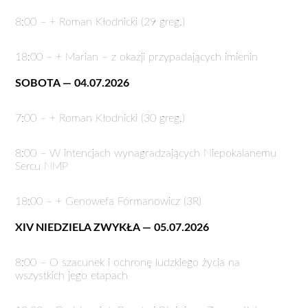
8:00 – + Roman Kłodnicki (29 greg.)
18:00 – + Marian – z okazji przypadających imienin
SOBOTA — 04.07.2026
7:00 – + Roman Kłodnicki (30 greg.)
8:00 – W intencjach wynagradzających Niepokalanemu
Sercu NMP
18:00 – + Genowefa Fórmanowicz (3R)
XIV NIEDZIELA ZWYKŁA — 05.07.2026
8:00 – O szacunek i ochronę ludzkiego życia na
wszystkich jego etapach