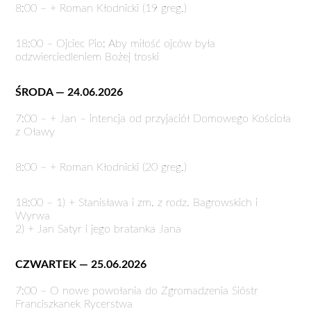
8:00 – + Roman Kłodnicki (19 greg.)
18:00 – Ojciec Pio: Aby miłość ojców była
odzwierciedleniem Bożej troski
ŚRODA — 24.06.2026
7:00 – + Jan – intencja od przyjaciół Domowego Kościoła
z Oławy
8:00 – + Roman Kłodnicki (20 greg.)
18:00 – 1) + Stanisława i zm. z rodz. Bagrowskich i
Wyrwa
2) + Jan Satyr i jego bratanka Jana
CZWARTEK — 25.06.2026
7:00 – O nowe powołania do Zgromadzenia Sióstr
Franciszkanek Rycerstwa