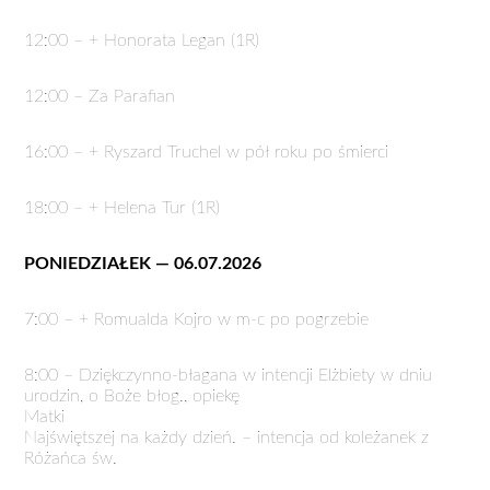
12:00 – + Honorata Legan (1R)
12:00 – Za Parafian
16:00 – + Ryszard Truchel w pół roku po śmierci
18:00 – + Helena Tur (1R)
PONIEDZIAŁEK — 06.07.2026
7:00 – + Romualda Kojro w m-c po pogrzebie
8:00 – Dziękczynno-błagana w intencji Elżbiety w dniu
urodzin, o Boże błog., opiekę
Matki
Najświętszej na każdy dzień. – intencja od koleżanek z
Różańca św.