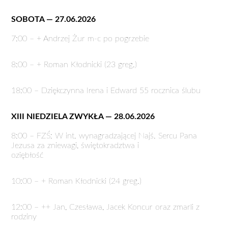
SOBOTA — 27.06.2026
7:00 – + Andrzej Żur m-c po pogrzebie
8:00 – + Roman Kłodnicki (23 greg.)
18:00 – Dziękczynna Irena i Edward 55 rocznica ślubu
XIII NIEDZIELA ZWYKŁA — 28.06.2026
8:00 – FZŚ: W int. wynagradzającej Najś. Sercu Pana
Jezusa za zniewagi, świętokradztwa i
oziębłość
10:00 – + Roman Kłodnicki (24 greg.)
12:00 – ++ Jan, Czesława, Jacek Koncur oraz zmarli z
rodziny