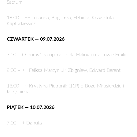
Sacrum
18:00 – ++ Julianna, Bogumiła, Elżbieta, Krzysztofa
Kapturkiewicz
CZWARTEK — 09.07.2026
7:00 – O pomyślną operację dla Haliny i o zdrowie Emilii
8:00 – ++ Feliksa Marcyniuk, Zbigniew, Edward Berent
18:00 – + Krystyna Pietronik (11R) o Boże Miłosierdzie i
łaskę nieba
PIĄTEK — 10.07.2026
7:00 – + Danuta