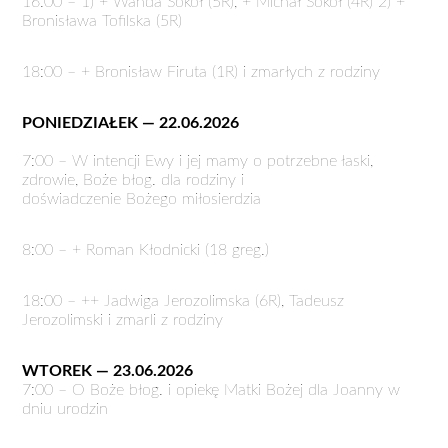
16:00 – 1) + Wanda Sokół (5R), + Michał Sokół (4R) 2) +
Bronisława Tofilska (5R)
18:00 – + Bronisław Firuta (1R) i zmarłych z rodziny
PONIEDZIAŁEK — 22.06.2026
7:00 – W intencji Ewy i jej mamy o potrzebne łaski,
zdrowie, Boże błog. dla rodziny i
doświadczenie Bożego miłosierdzia
8:00 – + Roman Kłodnicki (18 greg.)
18:00 – ++ Jadwiga Jerozolimska (6R), Tadeusz
Jerozolimski i zmarli z rodziny
WTOREK — 23.06.2026
7:00 – O Boże błog. i opiekę Matki Bożej dla Joanny w
dniu urodzin