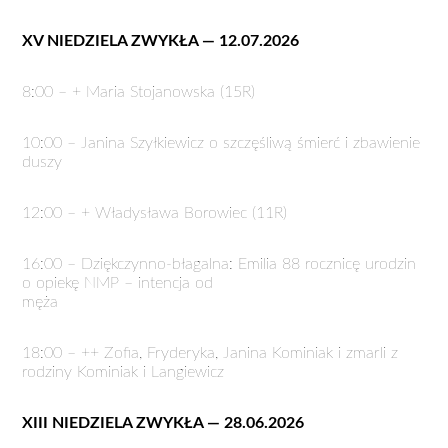
XV NIEDZIELA ZWYKŁA — 12.07.2026
8:00 – + Maria Stojanowska (15R)
10:00 – Janina Szyłkiewicz o szczęśliwą śmierć i zbawienie
duszy
12:00 – + Władysława Borowiec (11R)
16:00 – Dziękczynno-błagalna: Emilia 88 rocznicę urodzin
o opiekę NMP – intencja od
męża
18:00 – ++ Zofia, Fryderyka, Janina Kominiak i zmarli z
rodziny Kominiak i Langiewicz
XIII NIEDZIELA ZWYKŁA — 28.06.2026