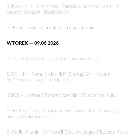
18:00 – 1) ++ Franciszka, Stanisław, Sobczyk i zmarli z
rodziny Sobczyk i Kozłowskich
2) + Janina Anna Górak m-c po pogrzebie
WTOREK — 09.06.2026
7:00 – + Marek Rajszczak m-c po pogrzebie
8:00 – 1) + Roman Kłodnicki (5 greg.) 2) + Helena
Wiśniewska – w dniu pogrzebu
18:00 – 1) Irena i Tomasz Rzepniak 25 rocznica ślubu
2) ++ Franciszka, Stanisław, Sobczyk i zmarli z rodziny
Sobczyk i Kozłowskich
3) Radio Maryja: W intencji Ojca Świętego, Ojczyzny Radia