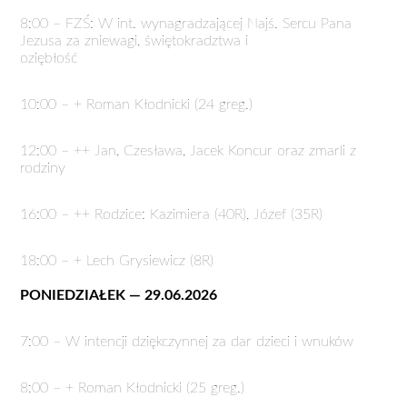
8:00 – FZŚ: W int. wynagradzającej Najś. Sercu Pana
Jezusa za zniewagi, świętokradztwa i
oziębłość
10:00 – + Roman Kłodnicki (24 greg.)
12:00 – ++ Jan, Czesława, Jacek Koncur oraz zmarli z
rodziny
16:00 – ++ Rodzice: Kazimiera (40R), Józef (35R)
18:00 – + Lech Grysiewicz (8R)
PONIEDZIAŁEK — 29.06.2026
7:00 – W intencji dziękczynnej za dar dzieci i wnuków
8:00 – + Roman Kłodnicki (25 greg.)