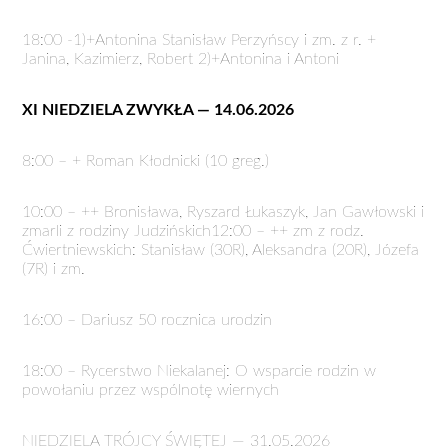
18:00 -1)+Antonina Stanisław Perzyńscy i zm. z r. +
Janina, Kazimierz, Robert 2)+Antonina i Antoni
XI NIEDZIELA ZWYKŁA — 14.06.2026
8:00 – + Roman Kłodnicki (10 greg.)
10:00 – ++ Bronisława, Ryszard Łukaszyk, Jan Gawłowski i
zmarli z rodziny Judzińskich12:00 – ++ zm z rodz.
Ćwiertniewskich: Stanisław (30R), Aleksandra (20R), Józefa
(7R) i zm.
16:00 – Dariusz 50 rocznica urodzin
18:00 – Rycerstwo Niekalanej: O wsparcie rodzin w
powołaniu przez wspólnotę wiernych
NIEDZIELA TRÓJCY ŚWIĘTEJ — 31.05.2026