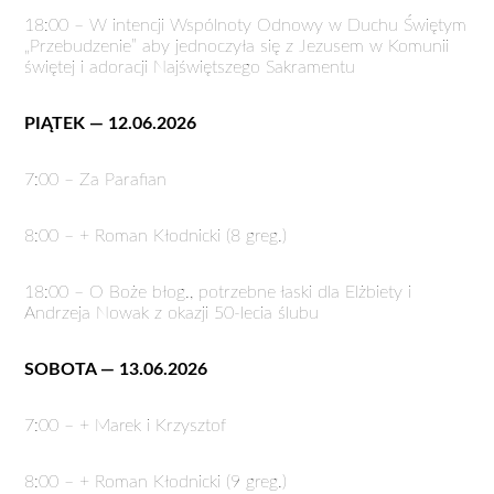
18:00 – W intencji Wspólnoty Odnowy w Duchu Świętym
„Przebudzenie” aby jednoczyła się z Jezusem w Komunii
świętej i adoracji Najświętszego Sakramentu
PIĄTEK — 12.06.2026
7:00 – Za Parafian
8:00 – + Roman Kłodnicki (8 greg.)
18:00 – O Boże błog., potrzebne łaski dla Elżbiety i
Andrzeja Nowak z okazji 50-lecia ślubu
SOBOTA — 13.06.2026
7:00 – + Marek i Krzysztof
8:00 – + Roman Kłodnicki (9 greg.)