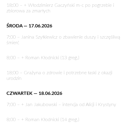
18:00 – + Włodzimierz Gaczyński m-c po pogrzebie i
zbiorowa za zmarłych
ŚRODA — 17.06.2026
7:00 – Janina Szyłkiewicz o zbawienie duszy i szczęśliwą
śmierć
8:00 – + Roman Kłodnicki (13 greg.)
18:00 – Grażyna o zdrowie i potrzebne łaski z okazji
urodzin
CZWARTEK — 18.06.2026
7:00 – + Jan Jakubowski – intencja od Alicji i Krystyny
8:00 – + Roman Kłodnicki (14 greg.)