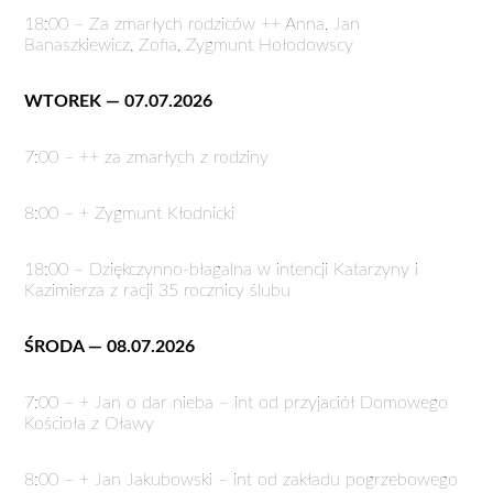
18:00 – Za zmarłych rodziców ++ Anna, Jan
Banaszkiewicz, Zofia, Zygmunt Hołodowscy
WTOREK — 07.07.2026
7:00 – ++ za zmarłych z rodziny
8:00 – + Zygmunt Kłodnicki
18:00 – Dziękczynno-błagalna w intencji Katarzyny i
Kazimierza z racji 35 rocznicy ślubu
ŚRODA — 08.07.2026
7:00 – + Jan o dar nieba – int od przyjaciół Domowego
Kościoła z Oławy
8:00 – + Jan Jakubowski – int od zakładu pogrzebowego