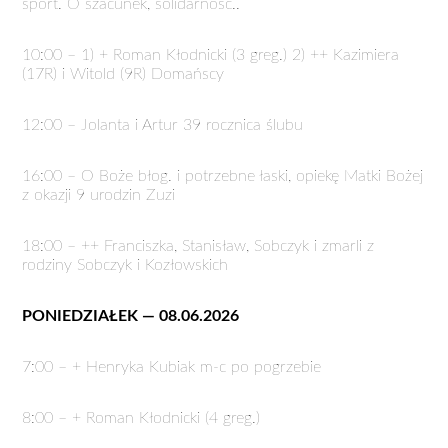
sport. O szacunek, solidarność..
10:00 – 1) + Roman Kłodnicki (3 greg.) 2) ++ Kazimiera
(17R) i Witold (9R) Domańscy
12:00 – Jolanta i Artur 39 rocznica ślubu
16:00 – O Boże błog. i potrzebne łaski, opiekę Matki Bożej
z okazji 9 urodzin Zuzi
18:00 – ++ Franciszka, Stanisław, Sobczyk i zmarli z
rodziny Sobczyk i Kozłowskich
PONIEDZIAŁEK — 08.06.2026
7:00 – + Henryka Kubiak m-c po pogrzebie
8:00 – + Roman Kłodnicki (4 greg.)