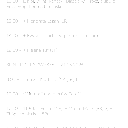
10:00 – Dz-bł. w int. Renaty i Błażeja w 7 rocz. ślubu o
Boże Błog. I potrzebne łaski
12:00 – + Honorata Legan (1R)
16:00 – + Ryszard Truchel w pół roku po śmierci
18:00 – + Helena Tur (1R)
XII NIEDZIELA ZWYKŁA — 21.06.2026
8:00 – + Roman Kłodnicki (17 greg.)
10:00 – W intencji darczyńców Parafii
12:00 – 1) + Jan Reich (12R), + Marcin Majer (8R) 2) +
Zbigniew Neckar (8R)