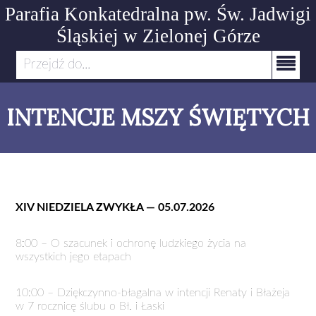
Parafia Konkatedralna pw. Św. Jadwigi
Śląskiej
w Zielonej Górze
Przejdź do...
INTENCJE MSZY ŚWIĘTYCH
XIV NIEDZIELA ZWYKŁA — 05.07.2026
8:00 – O szacunek i ochronę ludzkiego życia na
wszystkich jego etapach
10:00 – Dziękczynno-błagalna w intencji Renaty i Błażeja
w 7 rocznicę ślubu o Bł. i Łaski