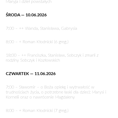
Maryja i dzieł powstałych
ŚRODA — 10.06.2026
7:00 – ++ Wanda, Stanisława, Gabrysia
8:00 – + Roman Kłodnicki (6 greg.)
18:00 – ++ Franciszka, Stanisław, Sobczyk i zmarli z
rodziny Sobczyk i Kozłowskich
CZWARTEK — 11.06.2026
7:00 – Sławomir – o Boża opiekę i wytrwałość w
trudnościach życia, o potrzebne łaski dla dzieci: Marysi i
Kornelii oraz o nawrócenie Magdaleny
8:00 – + Roman Kłodnicki (7 greg.)