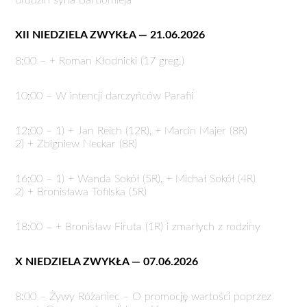
urodzin syna Bartłomieja
XII NIEDZIELA ZWYKŁA — 21.06.2026
8:00 – + Roman Kłodnicki (17 greg.)
10:00 – W intencji darczyńców Parafii
12:00 – 1) + Jan Reich (12R), + Marcin Majer (8R)
2) + Zbigniew Neckar (8R)
16:00 – 1) + Wanda Sokół (5R), + Michał Sokół (4R)
2) + Bronisława Tofilska (5R)
18:00 – + Bronisław Firuta (1R) i zmarłych z rodziny
X NIEDZIELA ZWYKŁA — 07.06.2026
8:00 – Żywy Różaniec – O promocję wartości poprzez