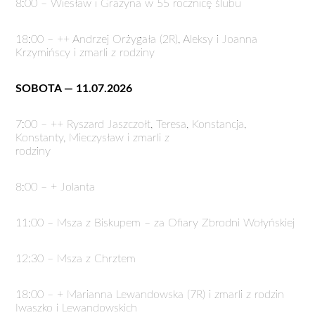
8:00 – Wiesław i Grażyna w 55 rocznicę ślubu
18:00 – ++ Andrzej Orżygała (2R), Aleksy i Joanna
Krzymińscy i zmarli z rodziny
SOBOTA — 11.07.2026
7:00 – ++ Ryszard Jaszczołt, Teresa, Konstancja,
Konstanty, Mieczysław i zmarli z
rodziny
8:00 – + Jolanta
11:00 – Msza z Biskupem – za Ofiary Zbrodni Wołyńskiej
12:30 – Msza z Chrztem
18:00 – + Marianna Lewandowska (7R) i zmarli z rodzin
Iwaszko i Lewandowskich