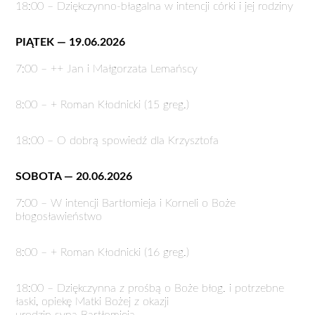
18:00 – Dziękczynno-błagalna w intencji córki i jej rodziny
PIĄTEK — 19.06.2026
7:00 – ++ Jan i Małgorzata Lemańscy
8:00 – + Roman Kłodnicki (15 greg.)
18:00 – O dobrą spowiedź dla Krzysztofa
SOBOTA — 20.06.2026
7:00 – W intencji Bartłomieja i Korneli o Boże
błogosławieństwo
8:00 – + Roman Kłodnicki (16 greg.)
18:00 – Dziękczynna z prośbą o Boże błog. i potrzebne
łaski, opiekę Matki Bożej z okazji