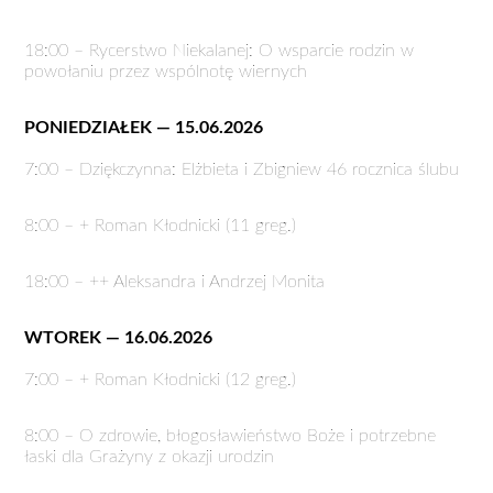
18:00 – Rycerstwo Niekalanej: O wsparcie rodzin w
powołaniu przez wspólnotę wiernych
PONIEDZIAŁEK — 15.06.2026
7:00 – Dziękczynna: Elżbieta i Zbigniew 46 rocznica ślubu
8:00 – + Roman Kłodnicki (11 greg.)
18:00 – ++ Aleksandra i Andrzej Monita
WTOREK — 16.06.2026
7:00 – + Roman Kłodnicki (12 greg.)
8:00 – O zdrowie, błogosławieństwo Boże i potrzebne
łaski dla Grażyny z okazji urodzin