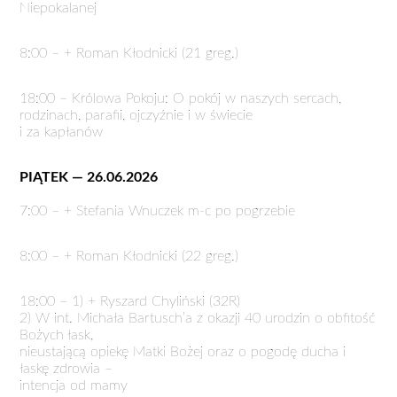
Niepokalanej
8:00 – + Roman Kłodnicki (21 greg.)
18:00 – Królowa Pokoju: O pokój w naszych sercach,
rodzinach, parafii, ojczyźnie i w świecie
i za kapłanów
PIĄTEK — 26.06.2026
7:00 – + Stefania Wnuczek m-c po pogrzebie
8:00 – + Roman Kłodnicki (22 greg.)
18:00 – 1) + Ryszard Chyliński (32R)
2) W int. Michała Bartusch’a z okazji 40 urodzin o obfitość
Bożych łask,
nieustającą opiekę Matki Bożej oraz o pogodę ducha i
łaskę zdrowia –
intencja od mamy