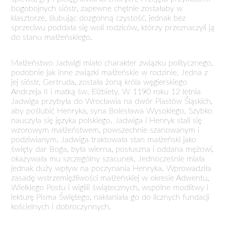
bogobojnych sióstr, zapewne chętnie zostałaby w
klasztorze, ślubując dozgonną czystość, jednak bez
sprzeciwu poddała się woli rodziców, którzy przeznaczyli ją
do stanu małżeńskiego.
Małżeństwo Jadwigi miało charakter związku politycznego,
podobnie jak inne związki małżeńskie w rodzinie. Jedna z
jej sióstr, Gertruda, została żoną króla węgierskiego
Andrzeja II i matką św. Elżbiety. W 1190 roku 12 letnia
Jadwiga przybyła do Wrocławia na dwór Piastów Śląskich,
aby poślubić Henryka, syna Bolesława Wysokiego. Szybko
nauczyła się języka polskiego. Jadwiga i Henryk stali się
wzorowym małżeństwem, powszechnie szanowanym i
podziwianym. Jadwiga traktowała stan małżeński jako
święty dar Boga, była wierna, posłuszna i oddana mężowi,
okazywała mu szczególny szacunek. Jednocześnie miała
jednak duży wpływ na poczynania Henryka. Wprowadziła
zasadę wstrzemięźliwości małżeńskiej w okresie Adwentu,
Wielkiego Postu i wigilii świątecznych, wspólne modlitwy i
lekturę Pisma Świętego, nakłaniała go do licznych fundacji
kościelnych i dobroczynnych.