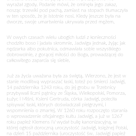
wyrażał zgody. Podanie mówi, że ominęła jego zakaz,
nosząc trzewiki pod pachą, zamiast na stopach tłumaczyła
w ten sposób, że je istotnie nosi. Kiedy jeszcze była na
dworze, swoje umartwienia ukrywała przed mężem.
W owych czasach wielu ubogich ludzi z konieczności
chodziło boso i jadała skromnie, Jadwiga jednak, żyjąc jak
nędzarka albo pokutnica, odmawiała sobie wszystkiego
dobrowolnie, z gorącej miłości do Boga, prowadzącej do
całkowitego zaparcia się siebie.
Już za życia uważana była za świętą. Wierzono, że jest w
stanie modlitwą wypraszać łaski, toteż po śmierci Jadwigi,
14 października 1243 roku, do jej grobu w Trzebnicy
przybywali liczni pątnicy ze Śląska, Wielkopolski, Pomorza,
Łużyc i Miśni. Ksieni Gertruda, córka Jadwigi, poleciła
spisywać łaski, których doświadczali pielgrzymi, i
wspomnienia o zmarłej. W 1260 roku rozpoczęto starania
o wprowadzenie oficjalnego kultu Jadwigi, a już w 1267
roku papież Klemens IV wydał bullę kanonizacyjną, w
której ogłosił doroczną uroczystość Jadwigi, księżnej Polski,
na dzień 15 października (uroczystość św. Jadwigi papież