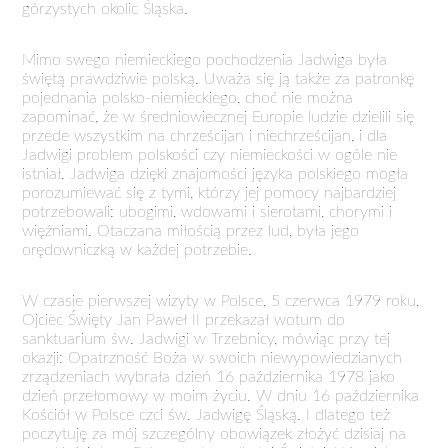
górzystych okolic Śląska.
Mimo swego niemieckiego pochodzenia Jadwiga była
świętą prawdziwie polską. Uważa się ją także za patronkę
pojednania polsko-niemieckiego, choć nie można
zapominać, że w średniowiecznej Europie ludzie dzielili się
przede wszystkim na chrześcijan i niechrześcijan, i dla
Jadwigi problem polskości czy niemieckości w ogóle nie
istniał. Jadwiga dzięki znajomości języka polskiego mogła
porozumiewać się z tymi, którzy jej pomocy najbardziej
potrzebowali: ubogimi, wdowami i sierotami, chorymi i
więźniami. Otaczana miłością przez lud, była jego
orędowniczką w każdej potrzebie.
W czasie pierwszej wizyty w Polsce, 5 czerwca 1979 roku,
Ojciec Święty Jan Paweł II przekazał wotum do
sanktuarium św. Jadwigi w Trzebnicy, mówiąc przy tej
okazji: Opatrzność Boża w swoich niewypowiedzianych
zrządzeniach wybrała dzień 16 października 1978 jako
dzień przełomowy w moim życiu. W dniu 16 października
Kościół w Polsce czci św. Jadwigę Śląską. I dlatego też
poczytuję za mój szczególny obowiązek złożyć dzisiaj na