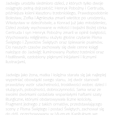
Jadwiga urodziła siedmioro dzieci, z których tylko dwoje
osiągnęło pełną dojrzałość: Henryk Pobożny i Gertruda,
późniejsza ksieni klasztoru trzebnickiego. Prawdopodobnie
Bolesław, Zofka i Agnieszka zmarli wkrótce po urodzeniu,
Władysław w dzieciństwie, a Konrad już jako młodzieniec.
Dzieci zostały wychowane w miłości i bojaźni Bożej córka
Gertruda i syn Henryk Pobożny zmarli w opinii świętości.
Wychowaniu religijnemu służyło głośne czytanie Pisma
Świętego i Żywotów Świętych oraz śpiewanie psalmów.
Do naszych czasów zachowały się dwie cenne księgi
należące do Jadwigi: iluminowany
Psałterz trzebnicki
oraz
Modlitewnik
, ozdobiony pięknymi inicjałami i licznymi
ilustracjami.
Jadwiga jako żona, matka i księżna starała się jak najlepiej
wypełniać obowiązki swego stanu. Jej dwór stanowił
prawdziwy wzór szlachetności, troskliwości wobec dzieci i
służących, pobożności, dobroczynności. Sama wraz ze
swoimi dwórkami ozdabiała wspaniałymi haftami szaty
liturgiczne, którymi obdarowywała liczne kościoły.
Fragment jednego z takich ornatów, przedstawiającego
sceny z Pisma Świętego i postaci Świętych, zachował się
do dziś, przechowywany w Muzeum Kapitulnym we