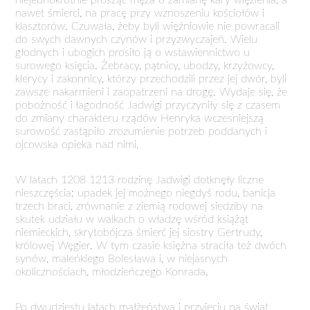
niejednokrotnie prosząc męża o zamianę kary więzienia, a
nawet śmierci, na pracę przy wznoszeniu kościołów i
klasztorów. Czuwała, żeby byli więźniowie nie powracali
do swych dawnych czynów i przyzwyczajeń. Wielu
głodnych i ubogich prosiło ją o wstawiennictwo u
surowego księcia. Żebracy, pątnicy, ubodzy, krzyżowcy,
klerycy i zakonnicy, którzy przechodzili przez jej dwór, byli
zawsze nakarmieni i zaopatrzeni na drogę. Wydaje się, że
pobożność i łagodność Jadwigi przyczyniły się z czasem
do zmiany charakteru rządów Henryka wczesniejszą
surowość zastąpiło zrozumienie potrzeb poddanych i
ojcowska opieka nad nimi.
W latach 1208 1213 rodzinę Jadwigi dotknęły liczne
nieszczęścia: upadek jej możnego niegdyś rodu, banicja
trzech braci, zrównanie z ziemią rodowej siedziby na
skutek udziału w walkach o władzę wśród książąt
niemieckich, skrytobójcza śmierć jej siostry Gertrudy,
królowej Węgier. W tym czasie księżna straciła też dwóch
synów, maleńkiego Bolesława i, w niejasnych
okolicznościach, młodzieńczego Konrada.
Po dwudziestu latach małżeństwa i przyjęciu na świat