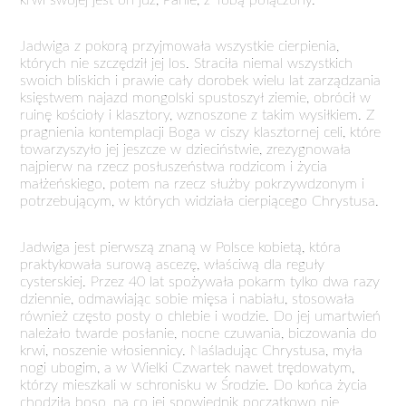
krwi swojej jest on już, Panie, z Tobą połączony.
Jadwiga z pokorą przyjmowała wszystkie cierpienia,
których nie szczędził jej los. Straciła niemal wszystkich
swoich bliskich i prawie cały dorobek wielu lat zarządzania
księstwem najazd mongolski spustoszył ziemie, obrócił w
ruinę kościoły i klasztory, wznoszone z takim wysiłkiem. Z
pragnienia kontemplacji Boga w ciszy klasztornej celi, które
towarzyszyło jej jeszcze w dzieciństwie, zrezygnowała
najpierw na rzecz posłuszeństwa rodzicom i życia
małżeńskiego, potem na rzecz służby pokrzywdzonym i
potrzebującym, w których widziała cierpiącego Chrystusa.
Jadwiga jest pierwszą znaną w Polsce kobietą, która
praktykowała surową ascezę, właściwą dla reguły
cysterskiej. Przez 40 lat spożywała pokarm tylko dwa razy
dziennie, odmawiając sobie mięsa i nabiału, stosowała
również często posty o chlebie i wodzie. Do jej umartwień
należało twarde posłanie, nocne czuwania, biczowania do
krwi, noszenie włosiennicy. Naśladując Chrystusa, myła
nogi ubogim, a w Wielki Czwartek nawet trędowatym,
którzy mieszkali w schronisku w Środzie. Do końca życia
chodziła boso, na co jej spowiednik początkowo nie