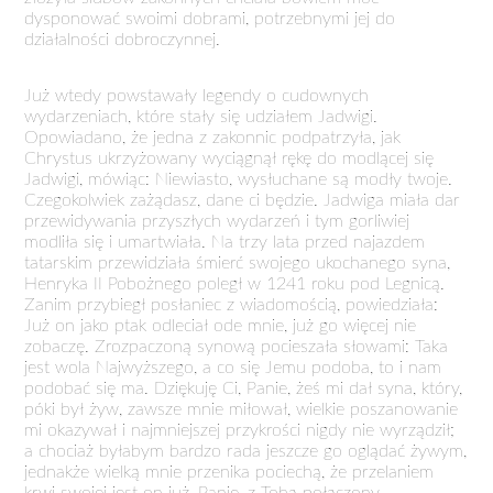
dysponować swoimi dobrami, potrzebnymi jej do
działalności dobroczynnej.
Już wtedy powstawały legendy o cudownych
wydarzeniach, które stały się udziałem Jadwigi.
Opowiadano, że jedna z zakonnic podpatrzyła, jak
Chrystus ukrzyżowany wyciągnął rękę do modlącej się
Jadwigi, mówiąc: Niewiasto, wysłuchane są modły twoje.
Czegokolwiek zażądasz, dane ci będzie. Jadwiga miała dar
przewidywania przyszłych wydarzeń i tym gorliwiej
modliła się i umartwiała. Na trzy lata przed najazdem
tatarskim przewidziała śmierć swojego ukochanego syna,
Henryka II Pobożnego poległ w 1241 roku pod Legnicą.
Zanim przybiegł posłaniec z wiadomością, powiedziała:
Już on jako ptak odleciał ode mnie, już go więcej nie
zobaczę. Zrozpaczoną synową pocieszała słowami: Taka
jest wola Najwyższego, a co się Jemu podoba, to i nam
podobać się ma. Dziękuję Ci, Panie, żeś mi dał syna, który,
póki był żyw, zawsze mnie miłował, wielkie poszanowanie
mi okazywał i najmniejszej przykrości nigdy nie wyrządził;
a chociaż byłabym bardzo rada jeszcze go oglądać żywym,
jednakże wielką mnie przenika pociechą, że przelaniem