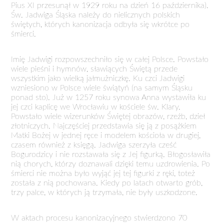
Pius XI przesunął w 1929 roku na dzień 16 października).
Św. Jadwiga Śląska należy do nielicznych polskich
świętych, których kanonizacja odbyła się wkrótce po
śmierci.
Imię Jadwigi rozpowszechniło się w całej Polsce. Powstało
wiele pieśni i hymnów, sławiących Świętą przede
wszystkim jako wielką jałmużniczkę. Ku czci Jadwigi
wzniesiono w Polsce wiele świątyń (na samym Śląsku
ponad sto). Już w 1257 roku synowa Anna wystawiła ku
jej czci kaplicę we Wrocławiu w kościele św. Klary.
Powstało wiele wizerunków Świętej obrazów, rzeźb, dzieł
złotniczych. Najczęściej przedstawia się ją z posążkiem
Matki Bożej w jednej ręce i modelem kościoła w drugiej,
czasem również z księgą. Jadwiga szerzyła cześć
Bogurodzicy i nie rozstawała się z Jej figurką. Błogosławiła
nią chorych, którzy doznawali dzięki temu uzdrowienia. Po
śmierci nie można było wyjąć jej tej figurki z ręki, toteż
została z nią pochowana. Kiedy po latach otwarto grób,
trzy palce, w których ją trzymała, nie były uszkodzone.
W aktach procesu kanonizacyjnego stwierdzono 70