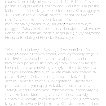
cudów, które miały miejsce w latach 1249-1264. Także
później za jej przyczyną doznawano wielu łask. Na prośbę
króla Jana III Sobieskiego papież Innocenty XI rozciągnął w
1680 roku kult św. Jadwigi na cały Kościół. W tym też
roku ówczesna ksieni trzebnicka ufundowała
monumentalny marmurowy sarkofag z alabastrowym
posągiem Założycielki, który należy do najwspanialszych w
Polsce. W tym samym kościele znajdują się płyty nagrobne
Henryka Brodatego i Henryka Pobożnego.
Wiele podań ludowych Śląska głosi wspomnienie św.
Jadwigi: woda z licznych źródeł, które wytrysnęły dzięki jej
modlitwie, uważana jest za uzdrawiającą; na wielu
kamieniach pokazuje się ślady jej stopy, dłoni czy laski; o
innych kamieniach mówi się, że były stołem do żywienia
ubogich. Podania głosiły, że Święta miała moc cofania fal
powodziowych Odry, że na jej rozkaz znikały żmije,
szczury i wszelkie szkodniki. W szpitalach i klasztorach
podawano chorym napoje w kubkach pucharach św.
Jadwigi, wierząc w ich moc uzdrowicielską. Zachowały się
trzy takie kubki, które mogły należeć do św. Jadwigi.
Balsam św. Jadwigi, mieszanka ziołowa według przepisów
księżnej, stosowany był jeszcze w XIX wieku przez ludność