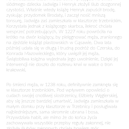
siódmego dziecka Jadwiga i Henryk złożyli ślub dozgonnej
czystości. Właśnie wtedy książę Henryk zapuścił brodę,
zyskując przydomek Brodaty, i zaczął nosić mniszą
tonsurę, Jadwiga zaś zamieszkała w klasztorze trzebnickim.
Korzystała jednak z książęcego skarbca, ilekroć chciała
wesprzeć potrzebujących. W 1227 roku powróciła na
krótko na dwór książęcy, by pielęgnować męża, zranionego
na zjeździe książąt piastowskich w Gąsawie. Dwa lata
później udała się w długą i trudną podróż do Czerska, do
Konrada Mazowieckiego, który uwięził jej męża.
Świątobliwa księżna wyjednała jego uwolnienie. Dzięki jej
interwencji nie doszło do rozlewu krwi w walce o tron
krakowski.
Po śmierci męża, w 1238 roku, definitywnie zamknęła się
w klasztorze trzebnickim. Pod wpływem opowieści o
cudach swojej cnotliwej siostrzenicy, Elżbiety Węgierskiej,
aby się jeszcze bardziej umartwić, Jadwiga zamieszkała w
małym domku przy klasztorze w Trzebnicy i posługiwała
najbiedniejszym, sama skromnie ubrana i bosa.
Przywdziała habit, ale mimo że do końca życia
zachowywała wszystkie przepisy reguły zakonnej, nie
złożyła ślubów zakonnych chciała bowiem móc