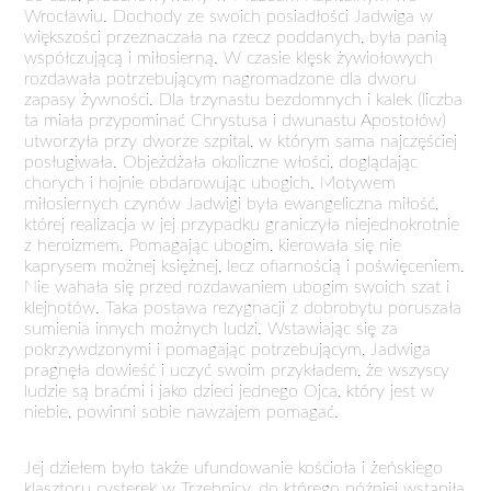
Wrocławiu. Dochody ze swoich posiadłości Jadwiga w
większości przeznaczała na rzecz poddanych, była panią
współczującą i miłosierną. W czasie klęsk żywiołowych
rozdawała potrzebującym nagromadzone dla dworu
zapasy żywności. Dla trzynastu bezdomnych i kalek (liczba
ta miała przypominać Chrystusa i dwunastu Apostołów)
utworzyła przy dworze szpital, w którym sama najczęściej
posługiwała. Objeżdżała okoliczne włości, doglądając
chorych i hojnie obdarowując ubogich. Motywem
miłosiernych czynów Jadwigi była ewangeliczna miłość,
której realizacja w jej przypadku graniczyła niejednokrotnie
z heroizmem. Pomagając ubogim, kierowała się nie
kaprysem możnej księżnej, lecz ofiarnością i poświęceniem.
Nie wahała się przed rozdawaniem ubogim swoich szat i
klejnotów. Taka postawa rezygnacji z dobrobytu poruszała
sumienia innych możnych ludzi. Wstawiając się za
pokrzywdzonymi i pomagając potrzebującym, Jadwiga
pragnęła dowieść i uczyć swoim przykładem, że wszyscy
ludzie są braćmi i jako dzieci jednego Ojca, który jest w
niebie, powinni sobie nawzajem pomagać.
Jej dziełem było także ufundowanie kościoła i żeńskiego
klasztoru cysterek w Trzebnicy, do którego później wstąpiła