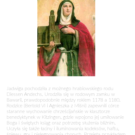
Jadwiga pochodziła z możnego hrabiowskiego rodu
Diessen Andechs. Urodziła się w rodowym zamku w
Bawarii, prawdopodobnie między rokiem 1178 a 1180.
Rodzice (Bertold VI i Agnieszka z Miśni) zapewnili córce
staranne wychowanie chrześcijańskie w klasztorze
benedyktynek w Kitzingen, gdzie wpojono jej umiłowanie
Boga i świętych ksiąg oraz potrzebę służenia bliźnim.
Uczyła się także łaciny i iluminowania kodeksów, haftu,
śpiewu, gry i pielęgnowania chorych. Przejęta przykładem