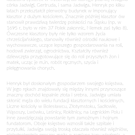
córka Jadwigi, Gertruda, i sama Jadwiga. Henryk po kilku
latach przekształcił pierwotny budynek w imponujący
klasztor z dużym kościołem. Znacznie później klasztor ów
stanowił prawdziwą twierdzę polskości na Śląsku (np. w
1695 r. było w nim 37 Polek zakonnic, Niemek zaś tylko 8).
Ówczesne klasztory były nie tylko wzorem życia
chrześcijańskiego, stanowiły również ośrodki naukowe i
wychowawcze, uczące lepszego gospodarowania na roli,
hodowli zwierząt, ogrodnictwa. Kształciły również
dziewczęta przygotowujące się do roli przyszłych żon i
matek, ucząc je m.in. robót ręcznych, szycia i
pielęgnowania chorych.
Henryk był doskonałym gospodarzem swojego księstwa.
W jego rękach znajdowały się między innymi przynoszące
znaczny dochód kopalnie złota i srebra. Jadwiga umiała
skłonić męża do wielu fundacji klasztornych i kościelnych.
Liczne kościoły w Bolesławcu, Złotymstoku, Sadłowie,
Wąsoszy, Lwówku, Leśnicy, Rokitnicy, na Legnickim Polu i
inne zawdzięczają powstanie tym zamożnym i hojnym
fundatorom. Oboje księstwo wznosili także szpitale i
przytułki. Jadwiga swoją troską otaczała również więźniów,