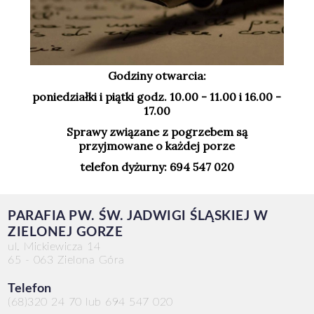
Godziny otwarcia:
poniedziałki i piątki godz. 10.00 - 11.00 i 16.00 -
17.00
Sprawy związane z pogrzebem są
przyjmowane o każdej porze
telefon dyżurny: 694 547 020
PARAFIA PW. ŚW. JADWIGI ŚLĄSKIEJ W
ZIELONEJ GORZE
ul. Mickiewicza 14
65 - 063 Zielona Góra
Telefon
(68)320 24 70 lub 694 547 020