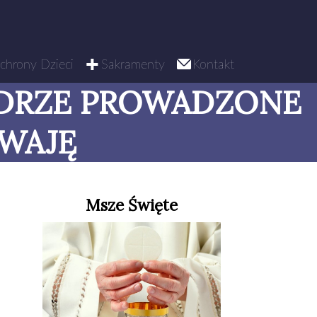
chrony Dzieci
Sakramenty
Kontakt
DRZE PROWADZONE
ZWAJĘ
Msze Święte