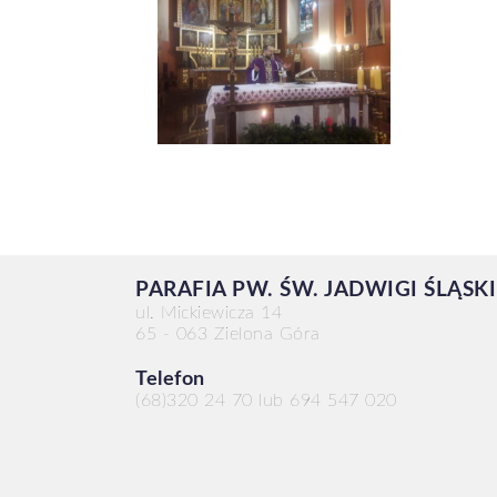
PARAFIA PW. ŚW. JADWIGI ŚLĄSK
ul. Mickiewicza 14
65 - 063 Zielona Góra
Telefon
(68)320 24 70 lub 694 547 020