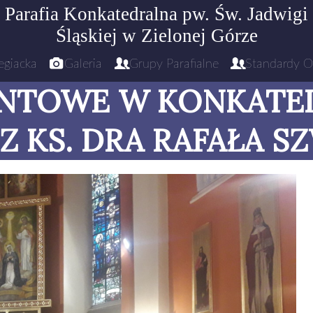
Parafia Konkatedralna pw. Św. Jadwigi
Śląskiej
w Zielonej Górze
egiacka
Galeria
Grupy Parafialne
Standardy O
ENTOWE W KONKATE
Z KS. DRA RAFAŁA S