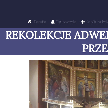
Parafia
Ogłoszenia
Kapituła kol
REKOLEKCJE ADW
PRZE