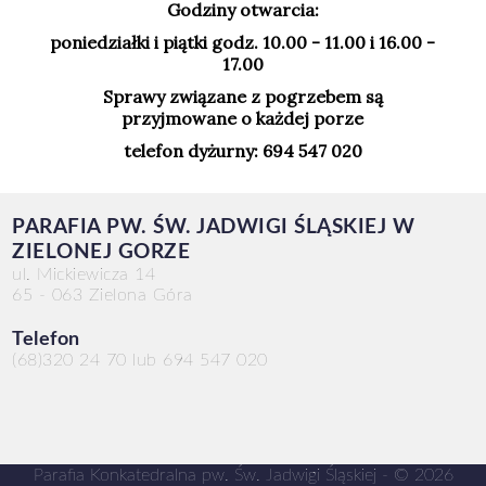
Godziny otwarcia:
poniedziałki i piątki godz. 10.00 - 11.00 i 16.00 -
17.00
Sprawy związane z pogrzebem są
przyjmowane o każdej porze
telefon dyżurny: 694 547 020
PARAFIA PW. ŚW. JADWIGI ŚLĄSKIEJ W
ZIELONEJ GORZE
ul. Mickiewicza 14
65 - 063 Zielona Góra
Telefon
(68)320 24 70 lub 694 547 020
Parafia Konkatedralna pw. Św. Jadwigi Śląskiej - © 2026