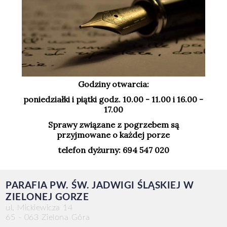
Godziny otwarcia:
poniedziałki i piątki godz. 10.00 - 11.00 i 16.00 -
17.00
Sprawy związane z pogrzebem są
przyjmowane o każdej porze
telefon dyżurny: 694 547 020
PARAFIA PW. ŚW. JADWIGI ŚLĄSKIEJ W
ZIELONEJ GORZE
ul. Mickiewicza 14
65 - 063 Zielona Góra