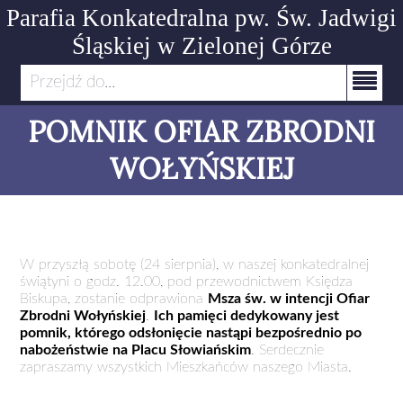
Parafia Konkatedralna pw. Św. Jadwigi
Śląskiej
w Zielonej Górze
Przejdź do...
POMNIK OFIAR ZBRODNI
WOŁYŃSKIEJ
W przyszłą sobotę (24 sierpnia), w naszej konkatedralnej
świątyni o godz. 12.00, pod przewodnictwem Księdza
Biskupa, zostanie odprawiona
Msza św. w intencji Ofiar
Zbrodni Wołyńskiej
.
Ich pamięci dedykowany jest
pomnik, którego odsłonięcie nastąpi bezpośrednio po
nabożeństwie na Placu Słowiańskim
. Serdecznie
zapraszamy wszystkich Mieszkańców naszego Miasta.