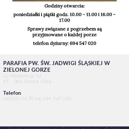
Godziny otwarcia:
poniedziałki i piątki godz. 10.00 - 11.00 i 16.00 -
17.00
Sprawy związane z pogrzebem są
przyjmowane o każdej porze
telefon dyżurny: 694 547 020
PARAFIA PW. ŚW. JADWIGI ŚLĄSKIEJ W
ZIELONEJ GORZE
ul. Mickiewicza 14
65 - 063 Zielona Góra
Telefon
(68)320 24 70 lub 694 547 020