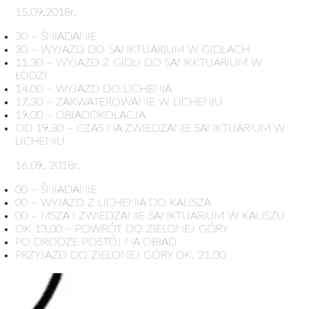
15.09.2018r.
30 – ŚNIADANIE
30 – WYJAZD DO SANKTUARIUM W GIDLACH
11.30 – WYJAZD Z GIDLI DO SANKKTUARIUM W
ŁODZI
14.00 – WYJAZD DO LICHENIA
17.30 – ZAKWATEROWANIE W LICHENIU
19.00 – OBIADOKOLACJA
OD 19.30 – CZAS NA ZWIEDZANIE SANKTUARIUM W
LICHENIU
16.09. 2018r.
00 – ŚNIADANIE
00 – WYJAZD Z LICHENIA DO KALISZA
00 – MSZA I ZWIEDZANIE SANKTUARIUM W KALISZU
OK 13.00 – POWRÓT DO ZIELONEJ GÓRY
PO DRODZE POSTÓJ NA OBIAD
PRZYJAZD DO ZIELONEJ GÓRY OK. 21.00