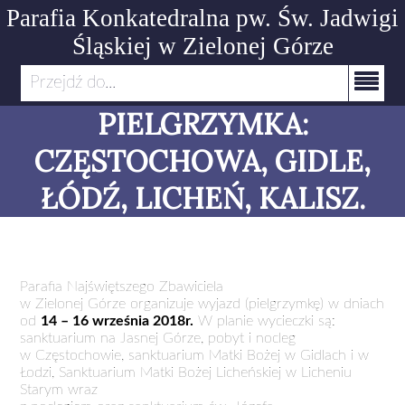
Parafia Konkatedralna pw. Św. Jadwigi
Śląskiej
w Zielonej Górze
Przejdź do...
PIELGRZYMKA:
CZĘSTOCHOWA, GIDLE,
ŁÓDŹ, LICHEŃ, KALISZ.
Parafia Najświętszego Zbawiciela
w Zielonej Górze organizuje wyjazd (pielgrzymkę) w dniach
od
14 – 16 września 2018r.
W planie wycieczki są:
sanktuarium na Jasnej Górze, pobyt i nocleg
w Częstochowie, sanktuarium Matki Bożej w Gidlach i w
Łodzi, Sanktuarium Matki Bożej Licheńskiej w Licheniu
Starym wraz