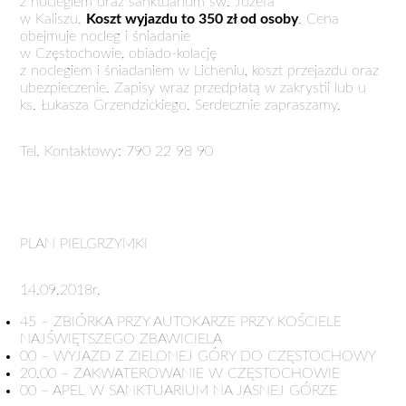
z noclegiem oraz sanktuarium św. Józefa
w Kaliszu.
Koszt wyjazdu to 350 zł od osoby
. Cena
obejmuje nocleg i śniadanie
w Częstochowie, obiado-kolację
z noclegiem i śniadaniem w Licheniu, koszt przejazdu oraz
ubezpieczenie. Zapisy wraz przedpłatą w zakrystii lub u
ks. Łukasza Grzendzickiego. Serdecznie zapraszamy.
Tel. Kontaktowy: 790 22 98 90
PLAN PIELGRZYMKI
14.09.2018r.
45 – ZBIÓRKA PRZY AUTOKARZE PRZY KOŚCIELE
NAJŚWIĘTSZEGO ZBAWICIELA
00 – WYJAZD Z ZIELONEJ GÓRY DO CZĘSTOCHOWY
20.00 – ZAKWATEROWANIE W CZĘSTOCHOWIE
00 – APEL W SANKTUARIUM NA JASNEJ GÓRZE