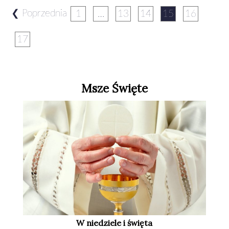
❮ Poprzednia
1
…
13
14
15
16
17
Msze Święte
W niedziele i święta