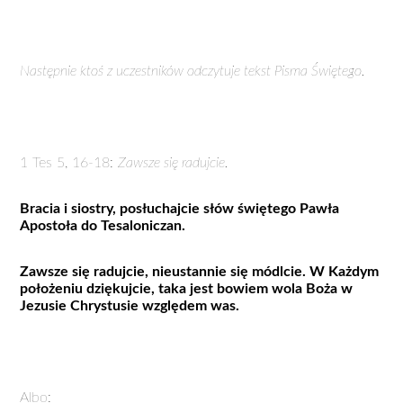
Następnie ktoś z uczestników odczytuje tekst Pisma Świętego.
1 Tes 5, 16-18:
Zawsze się radujcie.
Bracia i siostry, posłuchajcie słów świętego Pawła
Apostoła do Tesaloniczan.
Zawsze się radujcie, nieustannie się módlcie. W Każdym
położeniu dziękujcie, taka jest bowiem wola Boża w
Jezusie Chrystusie względem was.
Albo: