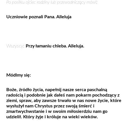
Po posiłku ojciec rodziny lub przewodniczący mówi:
Uczniowie poznali Pana. Alleluja
Wszyscy:
Przy łamaniu chleba. Alleluja.
Módlmy się:
Boże, źródło życia, napełnij nasze serca paschalną
radością i podobnie jak dałeś nam pokarm pochodzący z
ziemi, spraw, aby zawsze trwało w nas nowe życie, które
wysłużył nam Chrystus przez swoją śmierć i
zmartwychwstanie i w swoim miłosierdziu nam go
udzielił. Który żyje i króluje na wieki wieków.