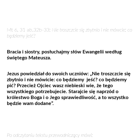
Mt 6, 31 ab.32b-33:
Nie troszczcie się zbytnio i nie mówcie: co
będziemy jeść?
Bracia i siostry, posłuchajmy słów Ewangelii według
świętego Mateusza.
Jezus powiedział do swoich uczniów: „Nie troszczcie się
zbytnio i nie mówicie: co będziemy jeść? co będziemy
pić? Przecież Ojciec wasz niebieski wie, że tego
wszystkiego potrzebujecie. Starajcie się naprzód o
królestwo Boga i o Jego sprawiedliwość, a to wszystko
będzie wam dodane”.
Po odczytaniu tekstu przewodniczący mówi: