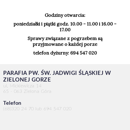
Godziny otwarcia:
poniedziałki i piątki godz. 10.00 - 11.00 i 16.00 -
17.00
Sprawy związane z pogrzebem są
przyjmowane o każdej porze
telefon dyżurny: 694 547 020
PARAFIA PW. ŚW. JADWIGI ŚLĄSKIEJ W
ZIELONEJ GORZE
ul. Mickiewicza 14
65 - 063 Zielona Góra
Telefon
(68)320 24 70 lub 694 547 020