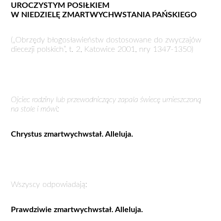
UROCZYSTYM POSIŁKIEM
W NIEDZIELĘ ZMARTWYCHWSTANIA PAŃSKIEGO
(„Obrzędy błogosławieństw dostosowane do zwyczajów
diecezji polskich”, t. 2, Katowice 2001, nry 1347-1350)
Ojciec rodziny lub przewodniczący zapala świecę umieszczoną
na stole i mówi:
Chrystus zmartwychwstał. Alleluja.
Wszyscy odpowiadają:
Prawdziwie zmartwychwstał. Alleluja.