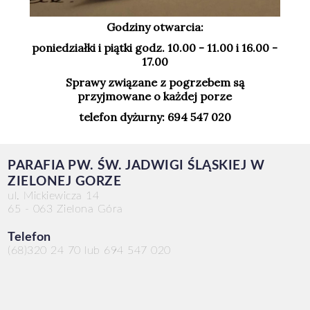
Godziny otwarcia:
poniedziałki i piątki godz. 10.00 - 11.00 i 16.00 -
17.00
Sprawy związane z pogrzebem są
przyjmowane o każdej porze
telefon dyżurny: 694 547 020
PARAFIA PW. ŚW. JADWIGI ŚLĄSKIEJ W
ZIELONEJ GORZE
ul. Mickiewicza 14
65 - 063 Zielona Góra
Telefon
(68)320 24 70 lub 694 547 020