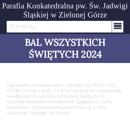
Parafia Konkatedralna pw. Św. Jadwigi
Śląskiej
w Zielonej Górze
Przejdź do...
BAL WSZYSTKICH
ŚWIĘTYCH 2024
Zapraszamy wszystkie dzieci i nie tylko na MODLITWĘ
RÓŻAŃCOWĄ o godz. 17.30 w czwartek 31 października
w wigilię tej Uroczystości Wszystkich Świętych. Po
wspólnej modlitwie bal Wszystkich Świętych w Domu
Parafialnym. Zachęcamy do przebrania się w strój
ulubionego świętego lub świętej.